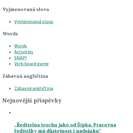
Vyjmenovaná slova
Vyjmenovaná slova
Words
Words
Activities
SNAP!
Verb board game
Zábavná angličtina
Zábavná angličtina
Nejnovější příspěvky
„Ředitelna trochu jako od Šípka. Pracovna
ředitelky má důstojnost i nadsázku“