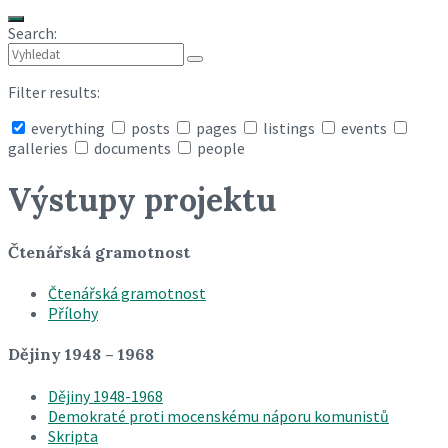
Search:
Filter results:
everything
posts
pages
listings
events
galleries
documents
people
Collapse
search
Výstupy projektu
Čtenářská gramotnost
Čtenářská gramotnost
Přílohy
Dějiny 1948 – 1968
Dějiny 1948-1968
Demokraté proti mocenskému náporu komunistů
Skripta