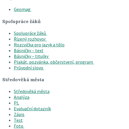
Geomag
Spolupráce žáků
Spolupráce žáků
Řízený rozhovor
Rozcvička pro jazyk a tělo
Básničky – text
Básničky – titulky
Plakát, pozvánka, občerstvení, program
Průvodní slovo
Středověká města
Středověká města
Analýza
PL
Evaluační dotazník
Zápis
Test
Foto