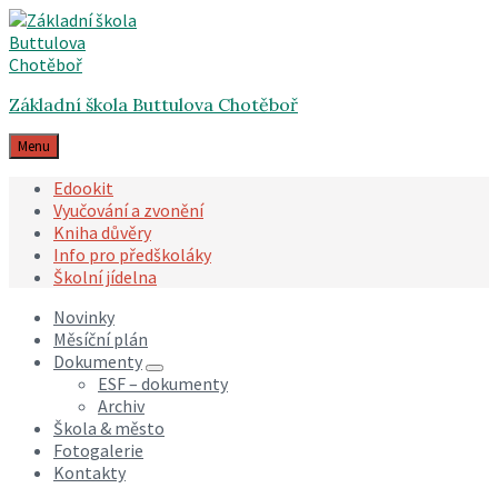
Skip
Skip
Skip
to
to
to
content
main
footer
navigation
Základní škola Buttulova Chotěboř
Menu
Edookit
Vyučování a zvonění
Kniha důvěry
Info pro předškoláky
Školní jídelna
Novinky
Měsíční plán
Dokumenty
ESF – dokumenty
Archiv
Škola & město
Fotogalerie
Kontakty