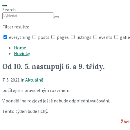
Search:
Filter results:
everything
posts
pages
listings
events
galle
Collapse
search
Home
Novinky
Od 10. 5. nastupují 6. a 9. třídy,
7. 5. 2021
in
Aktuálně
počítejte s pravidelným rozvrhem.
V pondělí na rozjezd ještě nebude odpolední vyučování.
Tento týden bude lichý.
Žáci