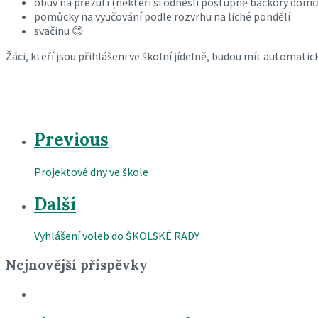
obuv na přezutí (někteří si odnesli postupně bačkory domů),
pomůcky na vyučování podle rozvrhu na liché pondělí
svačinu 😊
Žáci, kteří jsou přihlášeni ve školní jídelně, budou mít automatick
Previous
Projektové dny ve škole
Další
Vyhlášení voleb do ŠKOLSKÉ RADY
Nejnovější příspěvky