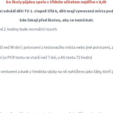
Do školy půjdou spolu s třídním učitelem nejdříve v 8,05
.
si odvádí děti TU 1. stupně tříd A, děti mají vymezená místa pod
kde čekají před školou, aby se nemíchali.
 od 2. hodiny bude normální rozvrh.
rší než 90 dní ( potvrzení z testovacího místa nebo jiné potvrzení, 
 (u PCR testu ne starší než 7 dní, u AG testu 72 hodin)
u omluveni a bude z hlediska výuky na ně nahlíženo jako žáky, kteří 