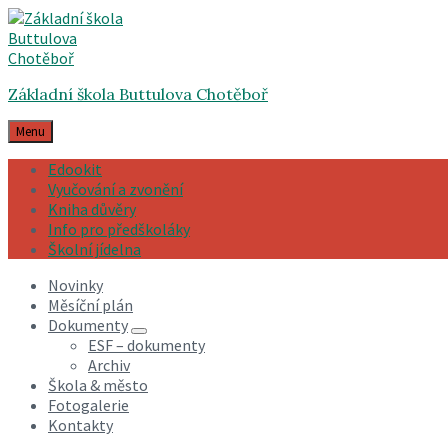
Skip
Skip
Skip
to
to
to
content
main
footer
navigation
Základní škola Buttulova Chotěboř
Menu
Edookit
Vyučování a zvonění
Kniha důvěry
Info pro předškoláky
Školní jídelna
Novinky
Měsíční plán
Dokumenty
ESF – dokumenty
Archiv
Škola & město
Fotogalerie
Kontakty