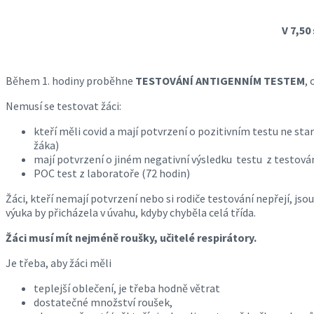
V 7,50 
Během 1. hodiny proběhne
TESTOVÁNÍ ANTIGENNÍM TESTEM
,
Nemusí se testovat žáci:
kteří měli covid a mají potvrzení o pozitivním testu ne sta
žáka)
mají potvrzení o jiném negativní výsledku testu z testování
POC test z laboratoře (72 hodin)
Žáci, kteří nemají potvrzení nebo si rodiče testování nepřejí, jso
výuka by přicházela v úvahu, kdyby chyběla celá třída.
Žáci musí mít nejméně roušky, učitelé respirátory.
Je třeba, aby žáci měli
teplejší oblečení, je třeba hodně větrat
dostatečné množství roušek,