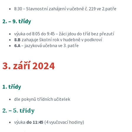
8:30 – Slavnostní zahájení v učebně č. 219 ve 2.patře
2. – 9. třídy
výuka od 8:05 do 9:45 – žáci jdou do tříd bez přezutí
8.B
zahajuje školní rok v hudebně v podkroví
6.A
– jazyková učebna ve 3. patře
3. září 2024
1. třídy
dle pokynů třídních učitelek
2. – 5. třídy
výuka
do 11:45
(4 vyučovací hodiny)