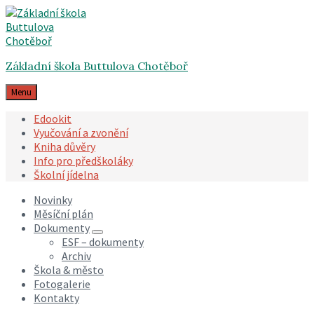
Skip
Skip
Skip
to
to
to
content
main
footer
navigation
Základní škola Buttulova Chotěboř
Menu
Edookit
Vyučování a zvonění
Kniha důvěry
Info pro předškoláky
Školní jídelna
Novinky
Měsíční plán
Dokumenty
ESF – dokumenty
Archiv
Škola & město
Fotogalerie
Kontakty