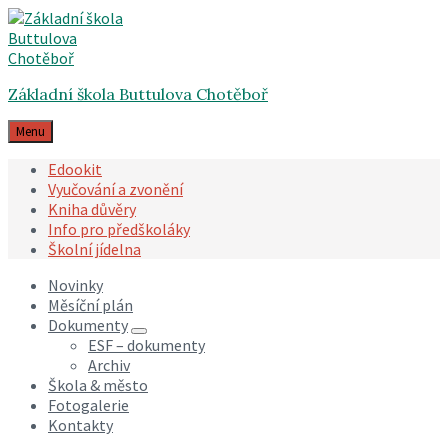
Skip
Skip
Skip
to
to
to
content
main
footer
navigation
Základní škola Buttulova Chotěboř
Menu
Edookit
Vyučování a zvonění
Kniha důvěry
Info pro předškoláky
Školní jídelna
Novinky
Měsíční plán
Dokumenty
ESF – dokumenty
Archiv
Škola & město
Fotogalerie
Kontakty