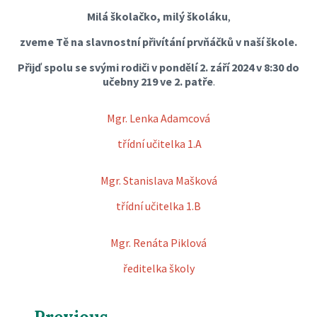
Milá školačko, milý školáku
,
zveme Tě na slavnostní přivítání prvňáčků v naší škole.
Přijď spolu se svými rodiči v pondělí 2. září 2024 v 8:30 do
učebny 219 ve 2. patře
.
Mgr. Lenka Adamcová
třídní učitelka 1.A
Mgr. Stanislava Mašková
třídní učitelka 1.B
Mgr. Renáta Piklová
ředitelka školy