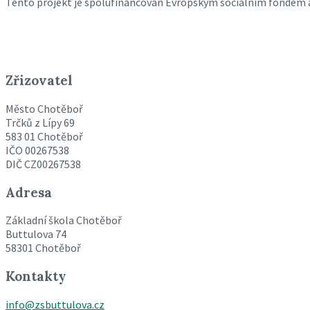
Tento projekt je spolufinancován Evropským sociálním fondem 
Zřizovatel
Město Chotěboř
Trčků z Lípy 69
583 01 Chotěboř
IČO 00267538
DIČ CZ00267538
Adresa
Základní škola Chotěboř
Buttulova 74
58301 Chotěboř
Kontakty
info@zsbuttulova.cz