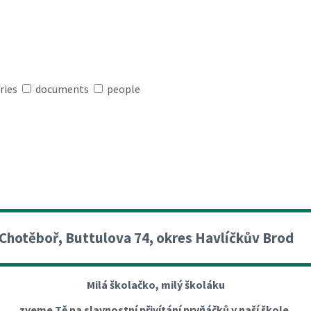
ries
documents
people
 Chotěboř, Buttulova 74, okres Havlíčkův Brod
Milá školačko, milý školáku
zveme Tě na slavnostní přivítání prvňáčků v naší škole.