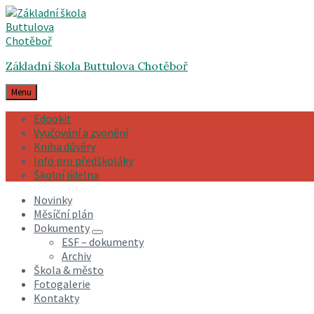
Skip
Skip
Skip
to
to
to
content
main
footer
navigation
Základní škola Buttulova Chotěboř
Menu
Edookit
Vyučování a zvonění
Kniha důvěry
Info pro předškoláky
Školní jídelna
Novinky
Měsíční plán
Dokumenty
ESF – dokumenty
Archiv
Škola & město
Fotogalerie
Kontakty