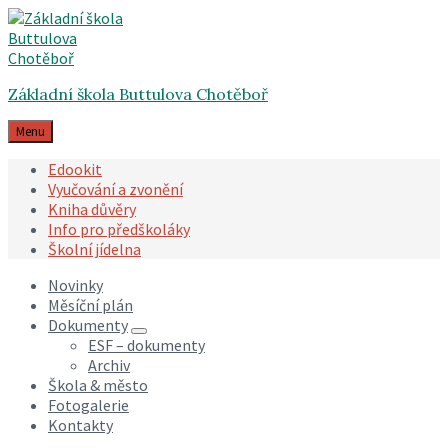
Skip
Skip
Skip
to
to
to
content
main
footer
navigation
Základní škola Buttulova Chotěboř
Menu
Edookit
Vyučování a zvonění
Kniha důvěry
Info pro předškoláky
Školní jídelna
Novinky
Měsíční plán
Dokumenty
ESF – dokumenty
Archiv
Škola & město
Fotogalerie
Kontakty