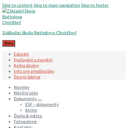
Skip to content
Skip to main navigation
Skip to footer
Základní škola Buttulova Chotěboř
Menu
Edookit
Vyučování a zvonění
Kniha důvěry
Info pro předškoláky
Školní jídelna
Novinky
Měsíční plán
Dokumenty
ESF – dokumenty
Archiv
Škola & město
Fotogalerie
Kontakty