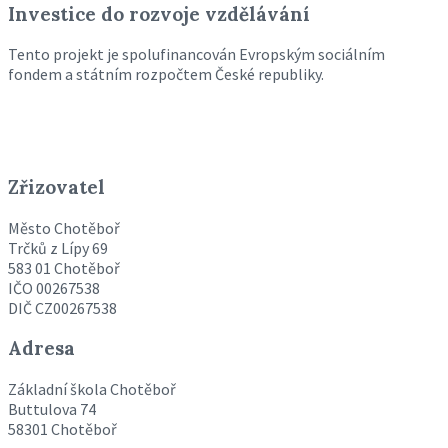
Investice do rozvoje vzdělávání
Tento projekt je spolufinancován Evropským sociálním
fondem a státním rozpočtem České republiky.
Zřizovatel
Město Chotěboř
Trčků z Lípy 69
583 01 Chotěboř
IČO 00267538
DIČ CZ00267538
Adresa
Základní škola Chotěboř
Buttulova 74
58301 Chotěboř