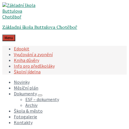
Skip
Skip
Skip
to
to
to
content
main
footer
navigation
Základní škola Buttulova Chotěboř
Menu
Edookit
Vyučování a zvonění
Kniha důvěry
Info pro předškoláky
Školní jídelna
Novinky
Měsíční plán
Dokumenty
ESF – dokumenty
Archiv
Škola & město
Fotogalerie
Kontakty