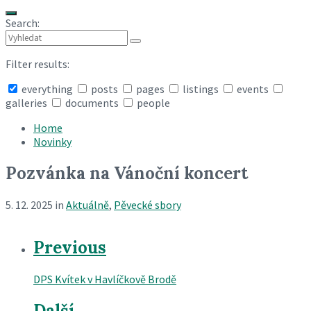
Search:
Filter results:
everything
posts
pages
listings
events
galleries
documents
people
Collapse
search
Home
Novinky
Pozvánka na Vánoční koncert
5. 12. 2025
in
Aktuálně
,
Pěvecké sbory
Previous
DPS Kvítek v Havlíčkově Brodě
Další