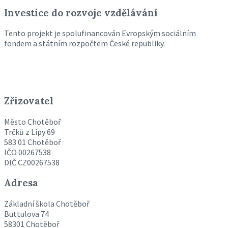
Investice do rozvoje vzdělávání
Tento projekt je spolufinancován Evropským sociálním
fondem a státním rozpočtem České republiky.
Zřizovatel
Město Chotěboř
Trčků z Lípy 69
583 01 Chotěboř
IČO 00267538
DIČ CZ00267538
Adresa
Základní škola Chotěboř
Buttulova 74
58301 Chotěboř