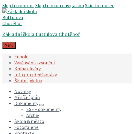
Skip to content
Skip to main navigation
Skip to footer
Základní škola Buttulova Chotěboř
Menu
Edookit
Vyučování a zvonění
Kniha důvěry
Info pro předškoláky
Školní jídelna
Novinky
Měsíční plán
Dokumenty
ESF – dokumenty
Archiv
Škola & město
Fotogalerie
Kontakty