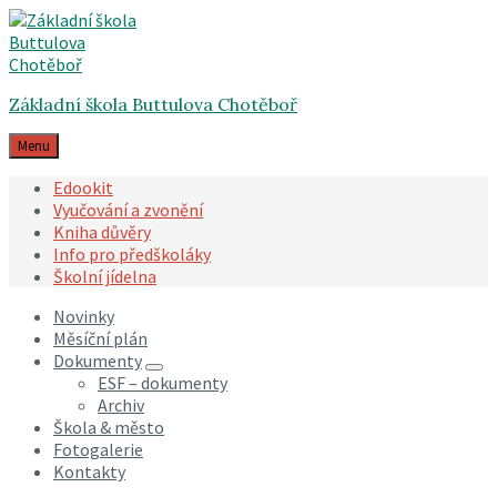
Skip
Skip
Skip
to
to
to
content
main
footer
navigation
Základní škola Buttulova Chotěboř
Menu
Edookit
Vyučování a zvonění
Kniha důvěry
Info pro předškoláky
Školní jídelna
Novinky
Měsíční plán
Dokumenty
ESF – dokumenty
Archiv
Škola & město
Fotogalerie
Kontakty