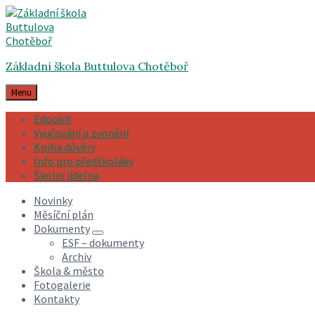
Skip
Skip
Skip
to
to
to
content
main
footer
navigation
Základní škola Buttulova Chotěboř
Menu
Edookit
Vyučování a zvonění
Kniha důvěry
Info pro předškoláky
Školní jídelna
Novinky
Měsíční plán
Dokumenty
ESF – dokumenty
Archiv
Škola & město
Fotogalerie
Kontakty