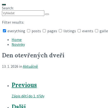
Search:
Filter results:
everything
posts
pages
listings
events
galle
Collapse
search
Home
Novinky
Den otevřených dveří
13. 1. 2026
in
Aktuálně
Previous
Zápis dětí do 1. třídy
Další